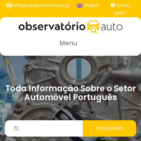
Passar
info@observatorioauto.pt
English
Como
para
usar?
o
conteúdo
principal
Menu
Toda Informação Sobre o Setor
Automóvel Português
PESQUISAR