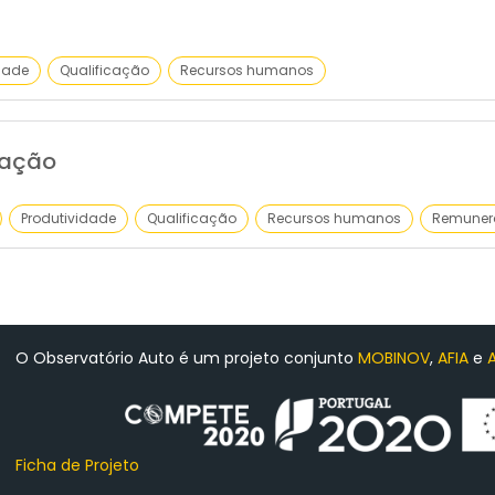
dade
Qualificação
Recursos humanos
mação
Produtividade
Qualificação
Recursos humanos
Remuner
O Observatório Auto é um projeto conjunto
MOBINOV
,
AFIA
e
Ficha de Projeto