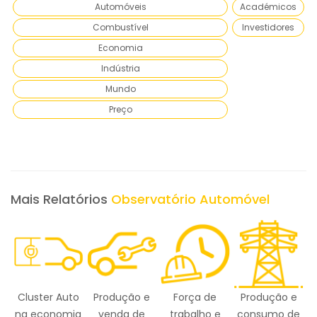
Automóveis
Académicos
Combustível
Investidores
Economia
Indústria
Mundo
Preço
Mais Relatórios
Observatório Automóvel
Produção e
Força de
Produção e
Inovação
Am
venda de
trabalho e
consumo de
n