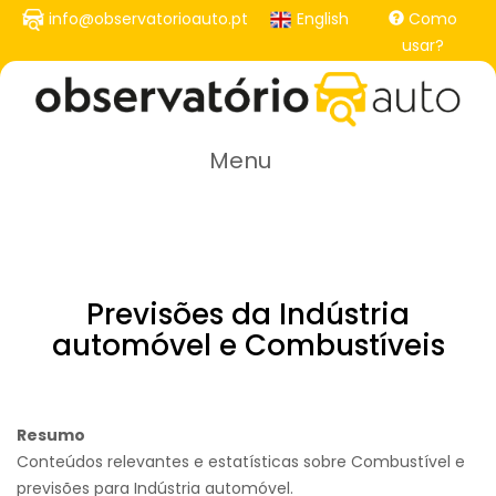
Passar
info@observatorioauto.pt
English
Como
para
usar?
o
conteúdo
principal
Menu
Previsões da Indústria
automóvel e Combustíveis
Resumo
Conteúdos relevantes e estatísticas sobre Combustível e
previsões para Indústria automóvel.