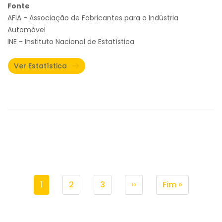
Fonte
AFIA - Associação de Fabricantes para a Indústria
Automóvel
INE - Instituto Nacional de Estatística
Ver Estatística
Paginação
Página
1
Page
2
Page
3
Próxima
››
Última
Fim »
atual
página
página