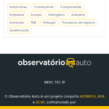
Automóveis
Combustível
Componentes
Empresas
Europa
Hidrogénio
Indústria
Inovação
PME
Portugal
Processos de negócio
Qualificação
INESC TEC ©
O Observatório Auto é um projeto conjunto
MOBINOV
,
AFIA
e
ACAP
, cofinanciado por: