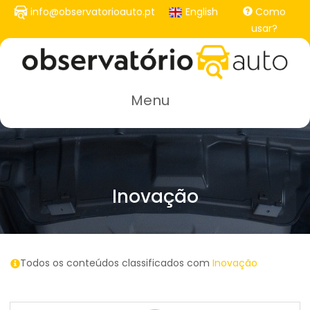
Passar
info@observatorioauto.pt
English
Como
para
usar?
o
conteúdo
principal
Menu
Inovação
Todos os conteúdos classificados com
Inovação