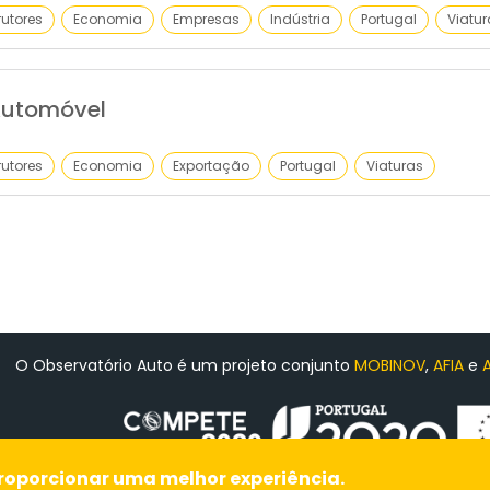
utores
Economia
Empresas
Indústria
Portugal
Viatur
Automóvel
utores
Economia
Exportação
Portugal
Viaturas
O Observatório Auto é um projeto conjunto
MOBINOV
,
AFIA
e
Ficha de Projeto
e proporcionar uma melhor experiência.