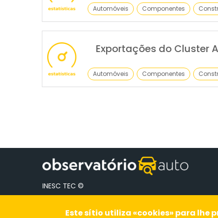
Automóveis
Componentes
Constr
Exportações do Cluster 
Automóveis
Componentes
Constr
Paginação
INESC TEC ©
Este sítio utiliza «cookies» para lh