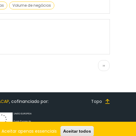
as
Volume de negócios
Próxima
››
página
ACAP
, cofinanciado por:
Topo
Aceitar apenas essenciais
Aceitar todos