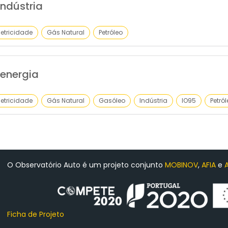
ndústria
letricidade
Gás Natural
Petróleo
energia
letricidade
Gás Natural
Gasóleo
Indústria
IO95
Petró
O Observatório Auto é um projeto conjunto
MOBINOV
,
AFIA
e
Ficha de Projeto