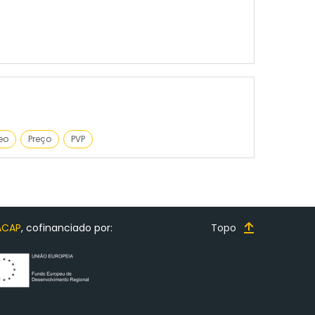
leo
Preço
PVP
ACAP
, cofinanciado por:
Topo