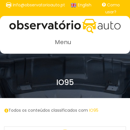
Passar
info@observatorioauto.pt
English
Como
para
usar?
o
conteúdo
principal
Menu
IO95
Todos os conteúdos classificados com
IO95