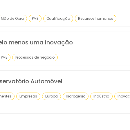
Mão de Obra
PME
Qualificação
Recursos humanos
pelo menos uma inovação
PME
Processos de negócio
servatório Automóvel
entes
Empresas
Europa
Hidrogénio
Indústria
Inova