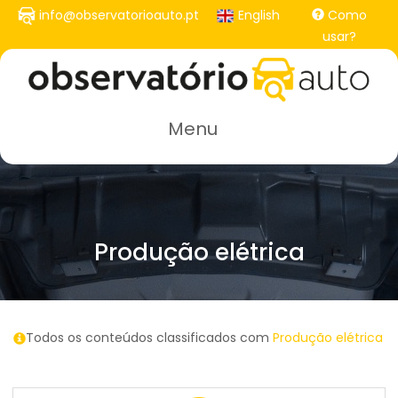
Passar
info@observatorioauto.pt
English
Como
para
usar?
o
conteúdo
principal
Menu
Produção elétrica
Todos os conteúdos classificados com
Produção elétrica