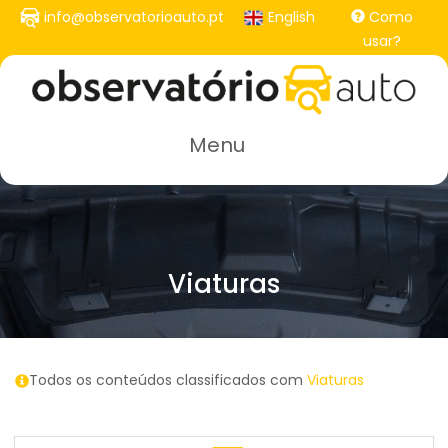
Passar
info@observatorioauto.pt
English
Como
para
usar?
o
conteúdo
principal
Menu
Viaturas
Todos os conteúdos classificados com
Viaturas