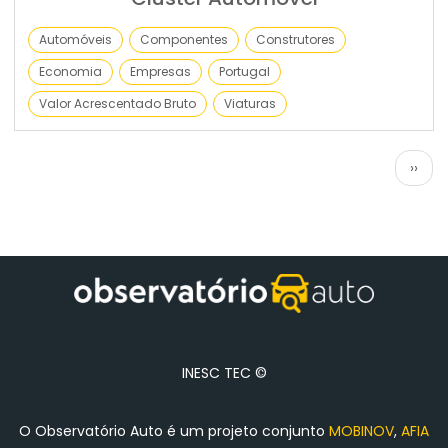
Automóveis
Componentes
Construtores
Economia
Empresas
Portugal
Valor Acrescentado Bruto
Viaturas
Paginação
Próx
››
pági
INESC TEC ©
O Observatório Auto é um projeto conjunto
MOBINOV
,
AFIA