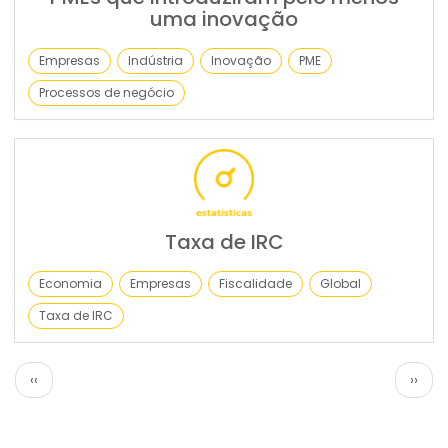
uma inovação
Empresas
Indústria
Inovação
PME
Processos de negócio
Taxa de IRC
Economia
Empresas
Fiscalidade
Global
Taxa de IRC
Paginação
Página
Próx
‹‹
››
anterior
pági