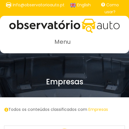
Passar
info@observatorioauto.pt
English
Como
para
usar?
o
conteúdo
principal
Menu
Empresas
Todos os conteúdos classificados com
Empresas