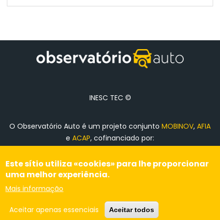
INESC TEC ©
O Observatório Auto é um projeto conjunto
MOBINOV
,
AFIA
e
ACAP
, cofinanciado por:
Este sítio utiliza «cookies» para lhe proporcionar
uma melhor experiência.
Ficha de Projeto
Mais informação
Aceitar apenas essenciais
Topo
Aceitar todos