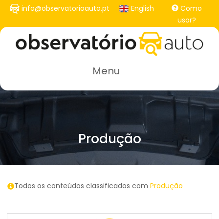
Passar
info@observatorioauto.pt
English
Como
para
usar?
o
conteúdo
principal
Menu
Produção
Todos os conteúdos classificados com
Produção